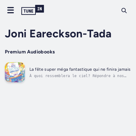
Joni Eareckson-Tada
Premium Audiobooks
La fête super méga fantastique qui ne finira jamais
À quoi ressemblera le ciel? Répondre à nos
enfants peut être un défi, d'autant plus
qu'il est difficile de dépasser les idées
reçues sur le paradis.Ce livre de Joni
Eareckson Tada, magnifiquement illustré et
fidèle à la Bible, enthousiasme les
enfants...