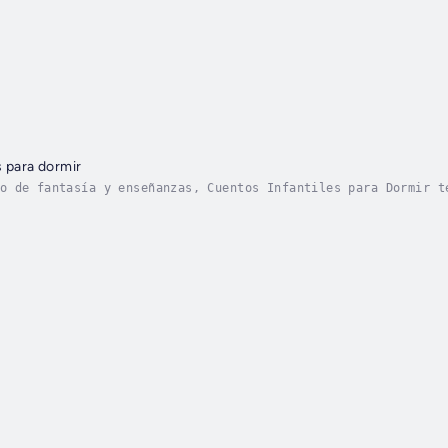
s para dormir
o de fantasía y enseñanzas, Cuentos Infantiles para Dormir t
nen, sino que también educan y enriquecen sus corazones.Esta