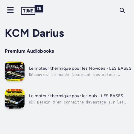
KCM Darius
Premium Audiobooks
Le moteur thermique pour les Novices - LES BASES
Découvrez le monde fascinant des moteurs
thermiques sans effort et avec plaisir !Vous
souhaitez en savoir plus sur les moteurs à
combustion interne ? Ce livre est fait pour
vous ! « Le moteur thermique pour les novices
Le moteur thermique pour les nuls - LES BASES
- LES BASES » est la référence...
⚙️💥 Besoin d’en connaître davantage sur les
moteurs thermiques ? Envie d’apprendre de
manière ludique ? Vous êtes au bon endroit !
Ce livre audio « Le moteur thermique pour les
nuls - LES BASES » vous éclairera sans besoin
de combustible en vous...