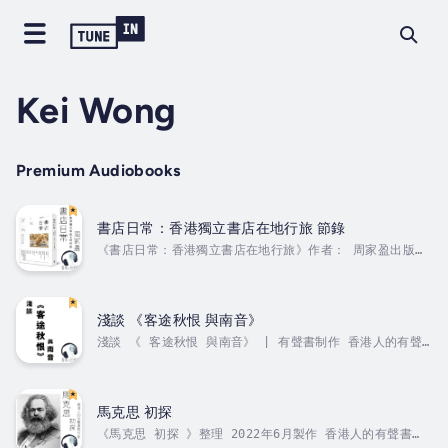
Kei Wong
Premium Audiobooks
書店日常：香港獨立書店在地行旅 節錄
《書店日常：香港獨立書店在地行旅》作者： 周家盈出版
社：格子盒作室出版日期：2016/04聲演：Kei...
淺談 《客途秋恨 與南音》
淺談 《 客途秋恨 與南音》 | 有聲書制作 香港人的有聲書
| 聲音演繹： 王基1, 涼風與秋月，來自何方？「涼風有
信，秋月無邊」——呢八隻字，相信好多人都聽過，甚至朗朗上
口。無論係電影《胭脂扣》梅艷芳同張國榮 或者《破‧地獄》
黃子華與許冠文 、粵劇改編，甚至口耳相傳，都令呢句詩句
馬克思 初探
成為一代又一代人心裏面對「秋意」與「惆悵」嘅集體記憶。
《馬克思 初探 》整理 2022年6月製作 香港人的有聲書
但其實，最有趣的是呢八個字唔係原裝《客途秋恨》入面嘅詞