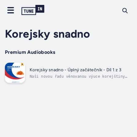
Korejsky snadno
Premium Audiobooks
Korejsky snadno - Úplný začátečník - Díl 1 z 3
Naši novou řadu věnovanou výuce korejštiny
jsme rozdělili do různých fází učení. Začněte
s knihou "Úplný začátečník", následovanou
knihami "Začátečník" a "Pokročilý
začátečník". Dále pokračujte v řadě "Středně
pokročilý", posléze otestujte a utužte...