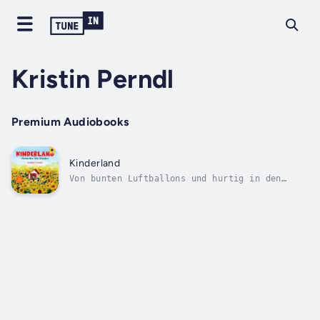
Kristin Perndl
Premium Audiobooks
Kinderland
Von bunten Luftballons und hurtig in den
Himmel steigenden Drachen, über mutige Segler
und guten Freunden bis hin zu geheimnisvollen
Fabelwesen, führen 22 Gedichte mit 22
Melodien durch die vier Jahreszeiten und
stellen so dem Zuhörer die...