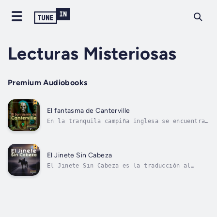
Lecturas Misteriosas
Premium Audiobooks
El fantasma de Canterville
En la tranquila campiña inglesa se encuentra
el antiguo Castillo de Canterville, una
impresionante mansión que guarda un oscuro
secreto: su dueño original, Sir Simon de
Canterville, sigue vagando por sus pasillos
El Jinete Sin Cabeza
como un fantasma atormentado.Cuando la...
El Jinete Sin Cabeza es la traducción al
español del relato clásico "La Leyenda de
Sleepy Hollow". En este audiolibro, nos
sumergimos en la brumosa atmósfera de Sleepy
Hollow y exploramos una de las más icónicas
narraciones estadounidenses: 'La...