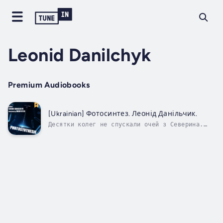
Leonid Danilchyk
Premium Audiobooks
[Ukrainian] Фотосинтез. Леонід Данільчик.
Десятки колег не спускали очей з Северина.
Мільйони слідкували за ним крізь екрани
телевізорів та моніторів.Останні натиски на
клавіатурі і розпочнеться запуск системи, що
подолає глобальне потепління.... Врятує
планету!Пальці керівника проекту...