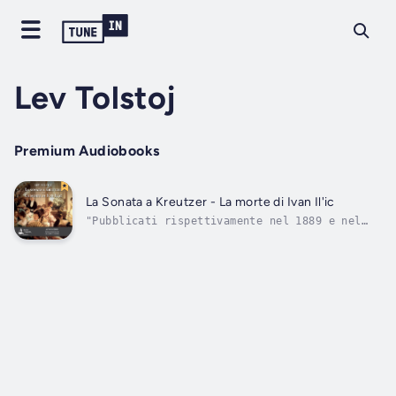
Lev Tolstoj
Premium Audiobooks
La Sonata a Kreutzer - La morte di Ivan Il'ic
"Pubblicati rispettivamente nel 1889 e nel
1886 ""La sonata a Kreutzer"" e ""La morte di
Ivan Il'ic"" sono i romanzi brevi più famosi
di Tolstoj, scritti dopo la crisi spirituale
e la conseguente conversione al Cristianesimo
dell'autore.""La sonata a...