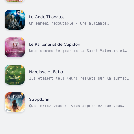
haute de deux mètres.Un jour qu’elle s’en
désolait au fond du jardin, elle se met à
rapetisser au contact d’un papillon qu’elle a
blessé sans le vouloir.Pour le sauver, elle
Le Code Thanatos
doit aller trouver la reine des...
Un ennemi redoutable - Une alliance
improbable - Un chat qui parle.Comment vivre
en harmonie avec les siens quand on est un
émissaire de mort que tuer rend malade ? La
réponse est "on ne peut pas". Qualifiée
Le Partenariat de Cupidon
d'erreur par ma communauté, je me suis...
Nous sommes le jour de la Saint-Valentin et
la pauvre Jessica vient de se faire larguer
par SMS. Elle qui croyait enfin avoir droit à
l'amour et au bonheur voit ses espérances
s'envoler...Le coeur gros, elle maudit le 14
Narcisse et Echo
février et Cupidon en...
Ils étaient tels leurs reflets sur la surface
d’une rivière : déformés par l'image que leur
renvoyaient les regards des autres.Si
Narcisse et Écho avaient un point commun,
c'était celui de détester leur apparence et
Suppdonn
comment cette dernière influençait...
Que feriez-vous si vous appreniez que vous
étiez capable de créer des illusions ? De
supprimer la peur ou la douleur ? De
recouvrir votre corps de glace par la simple
force de votre esprit ? Seriez-vous de ceux
qui se laisseraient griser par...