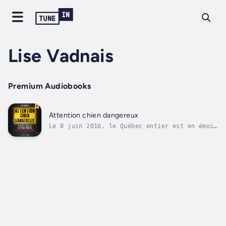
Lise Vadnais
Premium Audiobooks
Attention chien dangereux
Le 8 juin 2016, le Québec entier est en émoi.
On apprend par les médias qu'une femme a été
sauvagement attaquée par un chien de type
pitbull, dans la cour arrière de sa propre
demeure, et qu'elle a succombé à ses
blessures au terme de souffrances...