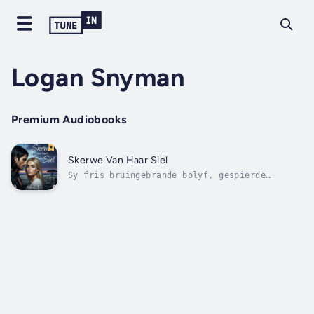
Logan Snyman
Premium Audiobooks
Skerwe Van Haar Siel
Sy fris bruingebrande bolyf, gespierde
arms... sy lang swart hare wat laag teen sy
rug afhang!!! Hoe baie keer het sy nie gewens
hy kan haar teen hom vasdruk en se hy is lief
vir haar nie. Maar nog elke keer as Kabous
van Niekerk na Canaro kyk, was...