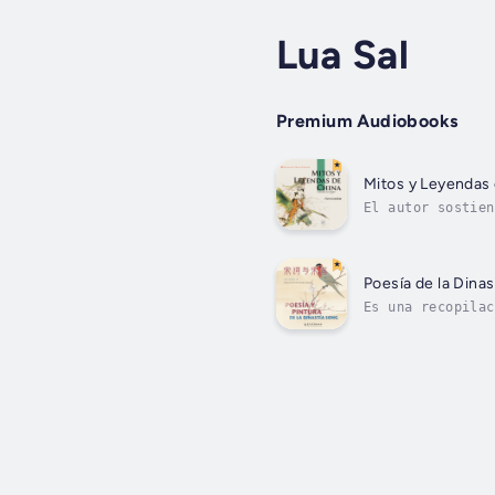
Lua Sal
Premium Audiobooks
Mitos y Leyendas
El autor sostien
mitos de Huaxia,
Poesía de la Dina
Es una recopilac
Narrator - Lua S