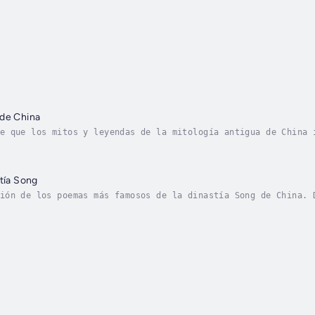
 de China
e que los mitos y leyendas de la mitología antigua de China 
 absorbiendo partes de los mitos de etnias Yi y Miao. Este l
stía Song
ión de los poemas más famosos de la dinastía Song de China. 
al. Published Date - Tuesday, 09 January 2024. Copyright - ©