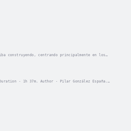
iba construyendo, centrando principalmente en los
ibro integra informaciones en varios antiguos...
Duration - 1h 37m. Author - Pilar González España.
 2099 China Intercontinental Press ©.