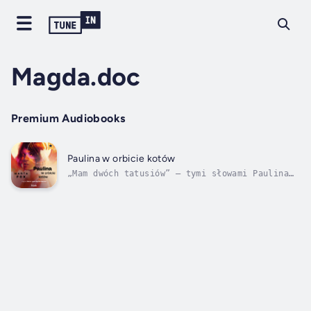
Magda.doc
Premium Audiobooks
Paulina w orbicie kotów
„Mam dwóch tatusiów” — tymi słowami Paulina
rozpoczyna bloga, który wkrótce zyska ogromną
popularność w sieci. Ale czy mówi prawdę, czy
prowokuje? Komentarze i rosnące
zainteresowanie internautów dodają jej
odwagi, by podzielić się z czytelnikami...