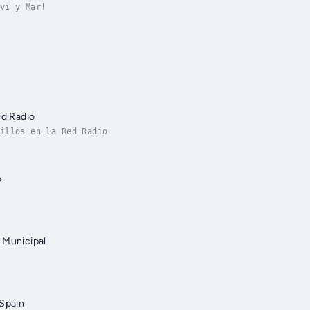
vi y Mar!
ed Radio
illos en la Red Radio
o
 Municipal
 Spain