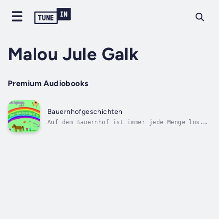
Malou Jule Galk
Premium Audiobooks
Bauernhofgeschichten
Auf dem Bauernhof ist immer jede Menge los.
Rosa Regenbogen nimmt euch mit auf eine
abenteuerliche Reise quer über den ganzen
Hof. Alle Geschichten sind wegen ihrer
einfachen Sprache schon für ganz kleine für
Hörerinnen und Hörer (ab etwa 4 Jahren)...