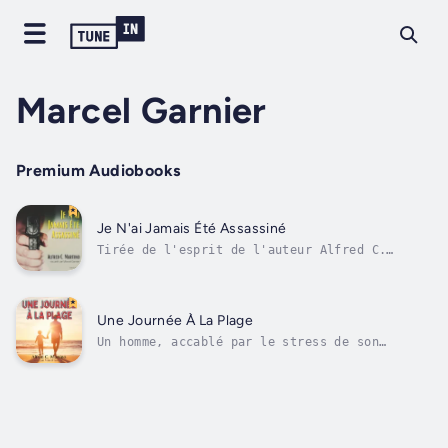
Marcel Garnier
Premium Audiobooks
Je N'ai Jamais Été Assassiné
Tirée de l'esprit de l'auteur Alfred C.
Martino, cette nouvelle jaillit des rues
sombres et violentes du Los Angeles des
années 1990. Comme l'explique le
protagoniste, la sueur de la chaleur du sud
Une Journée À La Plage
de la Californie dégoulinant sur son Glock :
Un homme, accablé par le stress de son
« Je...
travail, prend à contrecœur un jour de congé
pour se détendre à la plage. Il y rencontre
un petit garçon qui change sa vision des
moments simples de la vie.Alfred C. Martino
est romancier et...