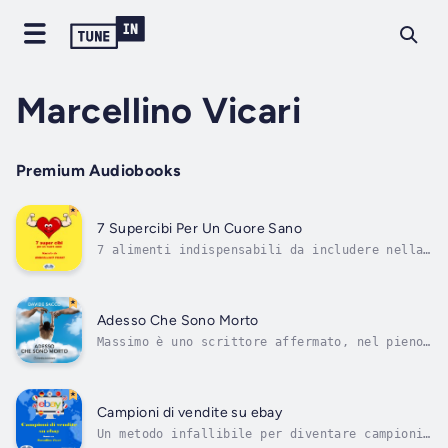
Marcellino Vicari
Premium Audiobooks
7 Supercibi Per Un Cuore Sano
7 alimenti indispensabili da includere nella
dieta giornaliera per avere un cuore sano e
una vita lunga Duration - 9h 59m. Author -
Trizia. Narrator - Marcellino Vicari.
Published Date - Saturday, 13 January 2024.
Adesso Che Sono Morto
Copyright - © 2024 Trizia ©.
Massimo è uno scrittore affermato, nel pieno
della maturità artistica e creativa. Per
cause non solo a lui misteriose gli capita
però un giorno di svegliarsi morto. Da quel
nuovo “mondo” nel quale si scopre catapultato
Campioni di vendite su ebay
assapora il privilegio ma...
Un metodo infallibile per diventare campioni