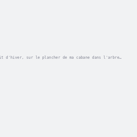
it d'hiver, sur le plancher de ma cabane dans l'arbre.
je l'ignore. Après avoir passé la moitié de...