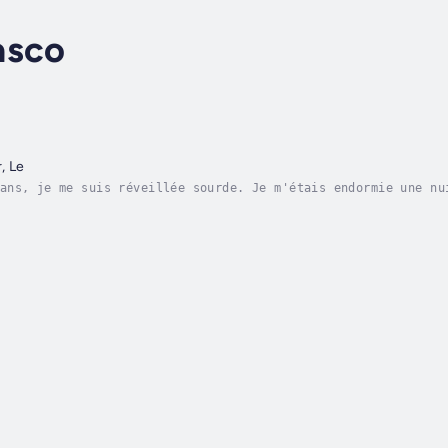
asco
, Le
ans, je me suis réveillée sourde. Je m'étais endormie une nu
 ce qui est arrivé ni pourquoi j'étais cachée là. Moi-même, 