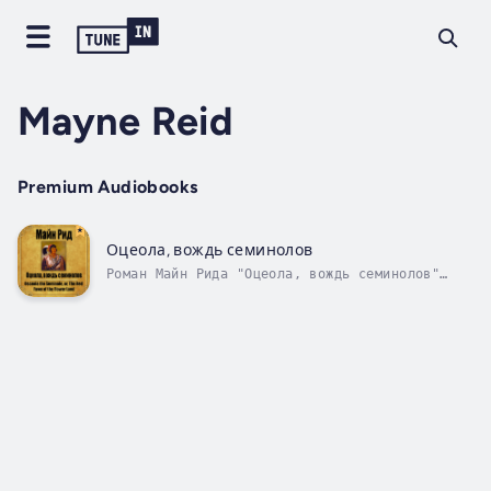
Mayne Reid
Premium Audiobooks
Оцеола, вождь семинолов
Роман Майн Рида "Оцеола, вождь семинолов"
принадлежит к числу его лучших произведений.
Коварству и жестокости белых противостоит
патриотизм и мужество индейцев. Но отсутствие
единства среди индейцев, а также численное и
военное превосходство...