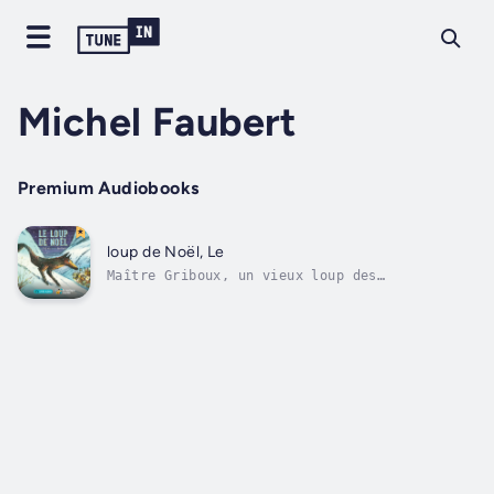
Michel Faubert
Premium Audiobooks
loup de Noël, Le
Maître Griboux, un vieux loup des
Laurentides, maussade et solitaire, n’a plus
rien à manger. Affamé, il descend au village
la veille de Noël où il est attiré par la
chaleur et les lumières de l’église. Il entre
durant la messe de minuit et voit un...