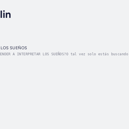
lin
E LOS SUEÑOS
ENDER A INTERPRETAR LOS SUEÑOS?O tal vez solo estás buscando
s, escucha con atención y podrás descubrir que esta es:¡una 