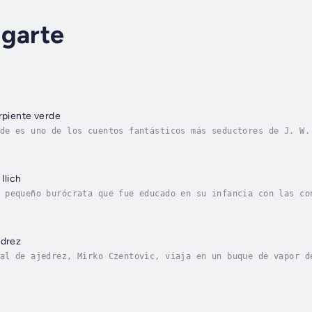
Ugarte
erpiente verde
de es uno de los cuentos fantásticos más seductores de J. W.
cas de la naturaleza hasta convertir los sueños en realidad 
Ilich
 pequeño burócrata que fue educado en su infancia con las co
erio Ruso. Poco a poco sus ideales se van cumpliendo, pero s
edrez
al de ajedrez, Mirko Czentovic, viaja en un buque de vapor d
, un obstinado pasajero aficionado, desde que se entera de s