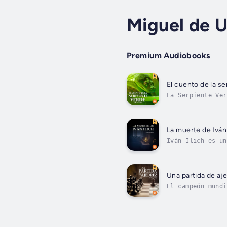
Miguel de 
Premium Audiobooks
El cuento de la s
La Serpiente Ver
las fuerzas mági
La muerte de Iván 
Iván Ilich es un
gobierno del Imp
Una partida de aj
El campeón mundi
torneo. McConnor