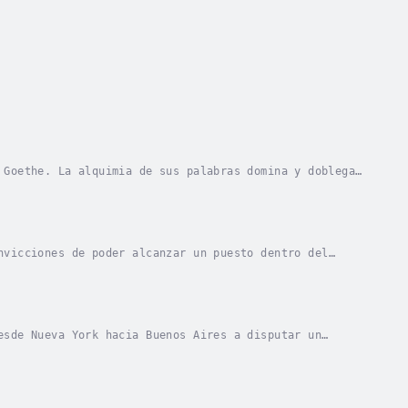
 Goethe. La alquimia de sus palabras domina y doblega
y transformar las enojosas cargas de la vida...
nvicciones de poder alcanzar un puesto dentro del
e dará cuenta de que su esfuerzo ha sido en vano;...
esde Nueva York hacia Buenos Aires a disputar un
u presencia no descansa hasta lograr jugar una...