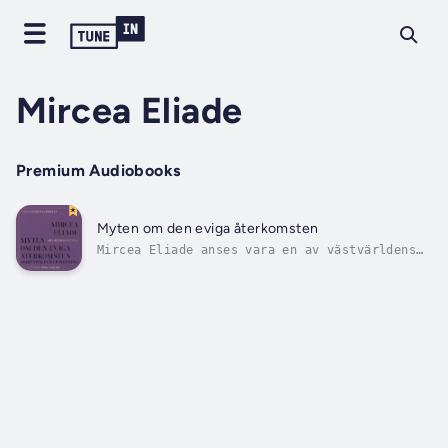
Mircea Eliade
Premium Audiobooks
Myten om den eviga återkomsten
Mircea Eliade anses vara en av västvärldens
mest uppskattade filosofer och
religionshistoriker och har gett ut flera
böcker som fått internationell
klassikerstatus. Det verk han själv
betraktade som sitt främsta är Myten om den
eviga återkomsten...