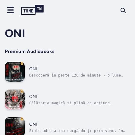
ONI
Premium Audiobooks
ONI
Descoperă în peste 120 de minute - o lume
plină de fantezie, magie, acțiune și pasiune
cu noul audiobook fantasy "ONI"!Un ritual
interzis aruncă un blestem karmic, prin care
un demon însetat de sânge și de răzbunare
ONI
este invocat, și anume - Oni. O...
Călătoria magică și plină de acțiune
continuă!Sakura înțelege faptul că prezentul
este doar o continuare a trecutului, însă tot
nu-și găsește locul ca soție a lui Yul-Min.
Și nici ceilalți n-au nici cea mai mică
ONI
intenție să-i facă viața mai ușoară:...
Simte adrenalina curgându-ți prin vene, în