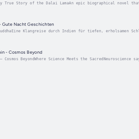
y True Story of the Dalai LamaAn epic biographical novel tha
covery through ancient Tibetan prophecy to his rise as a spi
- Gute Nacht Geschichten
uddhaEine Klangreise durch Indien für tiefen, erholsamen Sch
den Ausläufern des Himalaya. Ein 30-minütiges Abendritual, d
hin - Cosmos Beyond
– Cosmos BeyondWhere Science Meets the SacredNeuroscience sa
hapes reality. Both are pointing at the same thing. A course