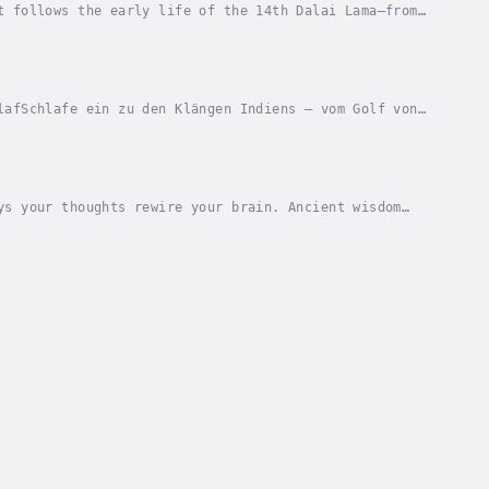
t follows the early life of the 14th Dalai Lama—from
ritual leader—offering rare insight into...
lafSchlafe ein zu den Klängen Indiens – vom Golf von
as deinen Geist lehrt, loszulassen.Du weißt,...
ys your thoughts rewire your brain. Ancient wisdom
 that bridges quantum physics, sound healing,...