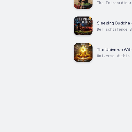
The Extraordinar
his mystical dis
Sleeping Buddha 
Der schlafende B
Bengalen bis zu 
The Universe Wit
Universe Within 
says your mind s