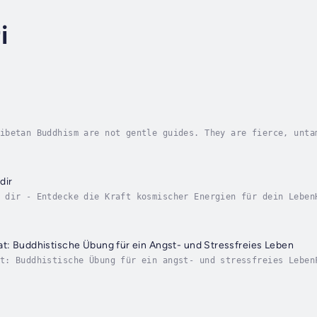
i
ibetan Buddhism are not gentle guides. They are fierce, unta
ten suppress: rage, desire, wildness, grief.This audio cours
dir
 dir - Entdecke die Kraft kosmischer Energien für dein Leben
hen deiner inneren Welt und dem unendlichen KosmosHast du di
t: Buddhistische Übung für ein Angst- und Stressfreies Leben
t: Buddhistische Übung für ein angst- und stressfreies Leben
oder schlaflosen Nächten? Fühlen Sie sich gefangen in negati