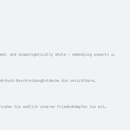
med, and unapologetically whole – embodying aspects of
e offers a structured practice for working...
Hörbuch-BeschreibungEntdecke die unsichtbare
ch schon einmal gefragt, wie das riesige Universum
Finden Sie endlich inneren FriedenKämpfen Sie mit
ven Gedanken und Emotionen?Diese bewährte...