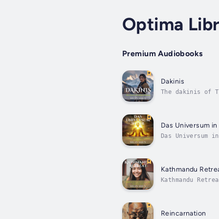
Optima Libr
Premium Audiobooks
Dakinis
The dakinis of T
the psyche we of
Das Universum in 
Das Universum in
Verbindung zwisc
mit...
Kathmandu Retrea
Kathmandu Retrea
Ängsten, Stress 
Reincarnation