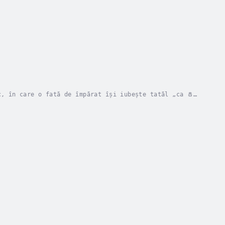
c, în care o fată de împărat își iubește tatăl „ca 🧂
elepciune și dragoste prinde viață prin vocea...