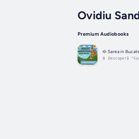
Ovidiu San
Premium Audiobooks
🥘 Sarea in Bucat
🧂 Descoperă "Sa
sarea în 🍗 buca