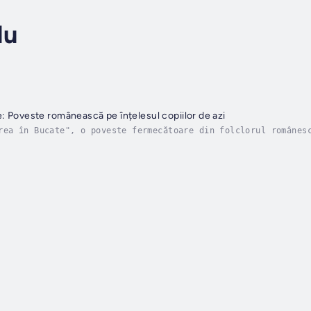
du
e: Poveste românească pe înțelesul copiilor de azi
rea în Bucate", o poveste fermecătoare din folclorul românes
te”! Adaptată în limbaj modern, această poveste plină de înț