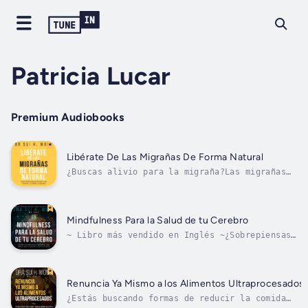
Patricia Lucar
Premium Audiobooks
Libérate De Las Migrañas De Forma Natural
¿Buscas alivio para la migraña?Las migrañas
hacen que muchas personas se sientan solas e
incomprendidas. Encontrar un alivio holístico
del dolor de cabeza puede ser un reto debido
a la abrumadora cantidad de información y a
Mindfulness Para la Salud de tu Cerebro
la falta de claridad sobre...
~ Libro más vendido en Inglés ~¿Sobrepiensas
mucho las cosas y quieres comenzar de
inmediato un viaje por la Atención Plena que
te ayude a encontrar claridad, paz y alegría?
La neuroplasticidad del cerebro, es decir, su
Renuncia Ya Mismo a los Alimentos Ultraprocesados
capacidad para adaptarse y...
¿Estás buscando formas de reducir la comida