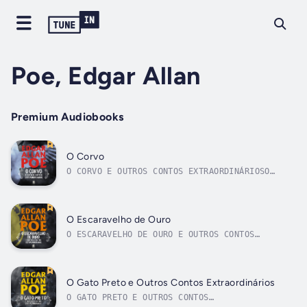
Poe, Edgar Allan
Premium Audiobooks
O Corvo
O CORVO E OUTROS CONTOS EXTRAORDINÁRIOSO
poema mais famoso de Edgar Allan Poe e uma
seleção de seus contos mais sombrios!"O
Corvo" é a obra-prima de Edgar Allan Poe, um
poema narrativo publicado pela primeira vez
O Escaravelho de Ouro
em 1845, no New York Evening Mirror....
O ESCARAVELHO DE OURO E OUTROS CONTOS
EXTRAORDINÁRIOSMisteriosos enigmas, suspense
e a genialidade de Edgar Allan Poe!Neste
livro, Edgar Allan Poe, mestre do terror e do
mistério, nos presenteia com 11 contos
O Gato Preto e Outros Contos Extraordinários
extraordinários, repletos de suspense,...
O GATO PRETO E OUTROS CONTOS