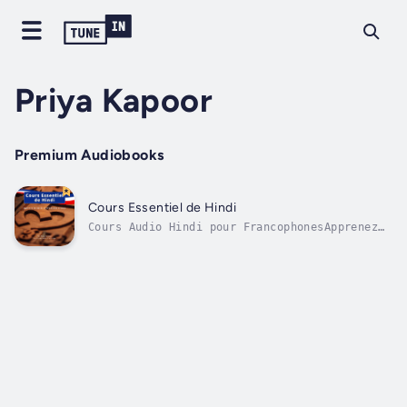
Priya Kapoor
Premium Audiobooks
Cours Essentiel de Hindi
Cours Audio Hindi pour FrancophonesApprenez
le hindi, langue vibrante parlée par des
millions de personnes en Inde et dans le
monde, avec ce cours audio adapté aux
francophones. Le hindi, écrit en devanagari,
possède une structure sujet-objet-verbe et...