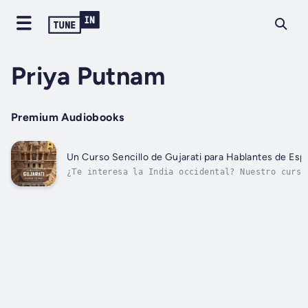
Priya Putnam
Premium Audiobooks
Un Curso Sencillo de Gujarati para Hablantes de Esp
¿Te interesa la India occidental? Nuestro curso
guyaratí te proporciona las herramientas
esenciales para comunicarte en este idioma
vibrante y lleno de historia.Diseñado
especialmente para hispanohablantes, este progr
se enfoca en la...