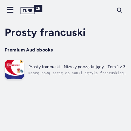
Prosty francuski
Premium Audiobooks
Prosty francuski - Niższy początkujący - Tom 1 z 3
Naszą nową serię do nauki języka francuskiego
podzieliliśmy na kilka poziomów
zaawansowania. Rozpocznij naukę od poziomu
"Niższego początkującego", potem
"Początkującego" i "Ponad początkującego".
Następnie przejdź do serii "Średnio
zaawansowanej", po...