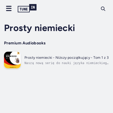
Prosty niemiecki
Premium Audiobooks
Prosty niemiecki - Niższy początkujący - Tom 1 z 3
Naszą nową serię do nauki języka niemieckiego
podzieliliśmy na kilka poziomów
zaawansowania. Rozpocznij naukę od poziomu
"Niższego początkującego", potem
"Początkującego" i "Ponad początkującego".
Następnie przejdź do serii "Średnio
zaawansowanej", po...