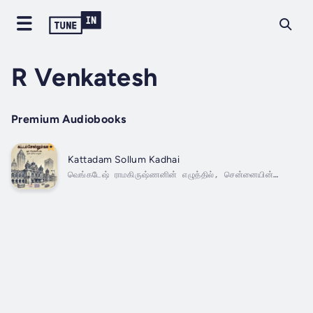
R Venkatesh
Premium Audiobooks
Kattadam Sollum Kadhai
வெங்கடேஷ் ராமகிருஷ்ணனின் எழுத்தில், சென்னையின்
முக்கியமான கட்டடங்கள் மூலம் அதன் வரலாற்றை சுவையாகப்
பதிவு செய்கிறது. வள்ளுவர் கோட்டம், ஐஸ் ஹவுஸ், ரிப்பன்
மாளிகை, கபாலீஸ்வரர் கோவில் போன்ற கட்டிடங்கள் நகரின்
பண்பாட்டு மற்றும் வரலாற்று முக்கியத்துவத்தை...