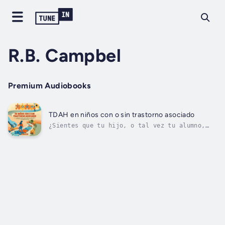
R.B. Campbel
Premium Audiobooks
TDAH en niños con o sin trastorno asociado
¿Sientes que tu hijo, o tal vez tu alumno,
está atrapado en una lucha constante contra
el déficit de atención y la hiperactividad?
¿Te duele ver cómo lo etiquetan injustamente
por no poder concentrarse?Ahora imagina que
existe una guía que no solo te...