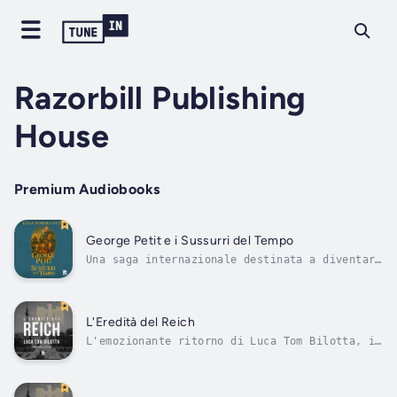
Razorbill Publishing
House
Premium Audiobooks
George Petit e i Sussurri del Tempo
Una saga internazionale destinata a diventare
un grande successo editoriale, tradotta e
venduta in tutto il mondo.Il tempo non è una
linea retta. È un labirinto di sussurri,
segreti e paradossi. E il suo cuore, il
L'Eredità del Reich
Cristallo di Gláin, sta per cambiare...
L'emozionante ritorno di Luca Tom Bilotta, in
un nuovo romanzo mozzafiato che terrà i
lettori agganciati dalla prima all'ultima
pagina. Un viaggio ad alto rischio da Berlino