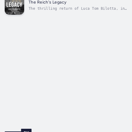
a Milano e ritorno: implacabile, avvincente,
The Reich's Legacy
indimenticabile. Il più giovane...
The thrilling return of Luca Tom Bilotta, in
a breathless new novel that will keep readers
hooked from the first page to the last. A
high-stakes journey from Berlin to Milan and
back—relentless, gripping, unforgettable. The
youngest international...