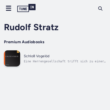
Rudolf Stratz
Premium Audiobooks
Schloß Vogelöd
Eine Herrengesellschaft trifft sich zu einer
mehrtägigen Jagd auf Schloß Vogelöd. Einem
der Gäste, dem Grafen Oetsch, wird
nachgesagt, er habe vor einigen Jahren seinen
Bruder erschossen. Die Witwe des Bruders, die
wiederverheiratete Baronin...