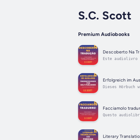
S.C. Scott
Premium Audiobooks
Descoberto Na Tra
Este audiolivro 
independente não
Erfolgreich im Au
Dieses Hörbuch w
Self-Publisher i
Facciamolo tradur
Questo audiolibr
indipendenti non
Literary Translat