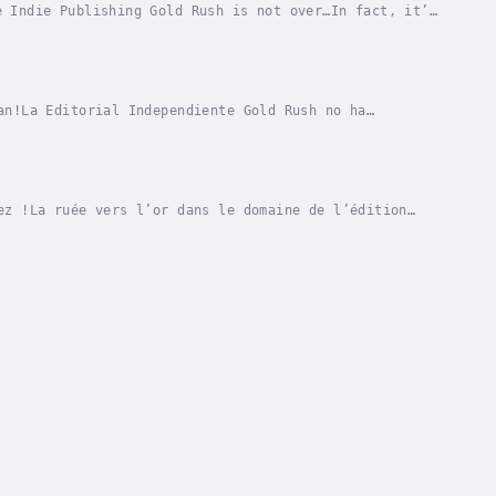
 Indie Publishing Gold Rush is not over…In fact, it’s
s, and make more money by translating your...
an!La Editorial Independiente Gold Rush no ha
s del inglés. Encuentre nuevos lectores, nuevos...
ez !La ruée vers l’or dans le domaine de l’édition
r les marchés non anglophones. Vous pouvez donc...