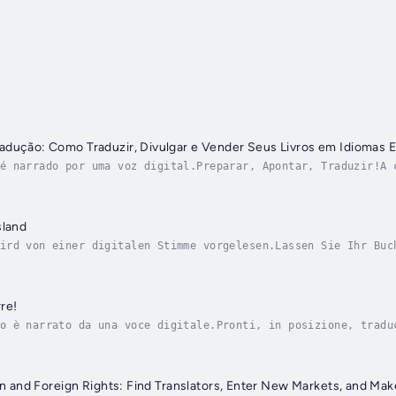
dução: Como Traduzir, Divulgar e Vender Seus Livros em Idiomas E
é narrado por uma voz digital.Preparar, Apontar, Traduzir!A 
 acabou...Na verdade, está apenas começando em mercados que 
sland
ird von einer digitalen Stimme vorgelesen.Lassen Sie Ihr Buc
st noch nicht vorbei...Fakt ist, dass der Goldrausch außerha
re!
o è narrato da una voce digitale.Pronti, in posizione, tradu
 è finita…A dire il vero sta or ora iniziando nei mercati di
ion and Foreign Rights: Find Translators, Enter New Markets, and Ma