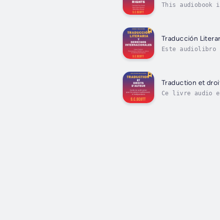
This audiobook 
just beginning i
Traducción Litera
Este audiolibro 
terminado…En rea
Traduction et droi
Ce livre audio e
indépendante est