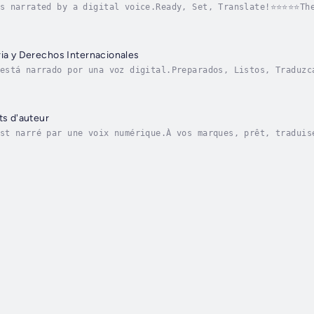
is narrated by a digital voice.Ready, Set, Translate!⭐⭐⭐⭐⭐The
n non-English language markets. Find new readers, new market
ria y Derechos Internacionales
está narrado por una voz digital.Preparados, Listos, Traduzc
lidad, acaba de comenzar en los mercados de idiomas distinto
ts d'auteur
st narré par une voix numérique.À vos marques, prêt, traduis
 loin d’être terminée.En fait, elle ne fait que commencer su