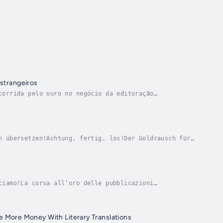
strangeiros
corrida pelo ouro no negócio da editoração
não são de língua inglesa. Encontre novos leitores,...
h übersetzen!Achtung, fertig, los!Der Goldrausch für
lb der englischsprachigen Märkte gerade erst...
ciamo!La corsa all’oro delle pubblicazioni
 lingua non inglese. Trovate nuovi lettori, nuovi...
ke More Money With Literary Translations