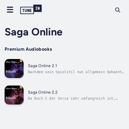
Saga Online
Premium Audiobooks
Saga Online 2.1
Nachdem sein Spielstil nun allgemein bekannt
ist und Aetherius’ älterer Bruder Magnitude
hochleveligen Inhalt kontrolliert, ringt
Damien darum, seine Relevanz in der sich
rasch verändernden Welt von Saga Online zu
Saga Online 2.2
behaupten.Damit er seine Bekanntheit...
Da Buch 2 der Serie sehr umfangreich ist,
wurde es in zwei Bände aufgeteilt!Nachdem
sein Spielstil nun allgemein bekannt ist und
Aetherius’ älterer Bruder Magnitude
hochleveligen Inhalt kontrolliert, ringt
Damien darum, seine Relevanz in der sich...