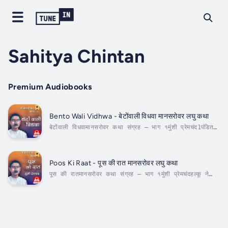
Sahitya Chintan
Premium Audiobooks
Bento Wali Vidhwa - बेटोंवाली विधवा मानसरोवर लघु कथा
बेटोंवाली विधवामानसरोवर कथा संग्रह – भाग १मुंशी प्रेमचंद1पंडित
अयोध्यानाथ का देहांत हुआ तो सबने कहा, ईश्वर आदमी की ऐसी ही
मौत दे। चार जवान बेटे थे, एक लड़की। चारों लड़कों के विवाह हो
चुके थे, केवल लड़की क्‍वाँरी थी। संपत्ति भी काफी छोड़ी थी। एक
पक्का...
Poos Ki Raat - पूस की रात मानसरोवर लघु कथा
पूस की रातमानसरोवर कथा संग्रह – भाग १मुंशी प्रेमचंदहल्कू ने
आकर स्त्री से कहा- सहना आया है, लाओ, जो रुपये रखे हैं, उसे
दे दूँ, किसी तरह गला तो छूटे ।मुन्नी झाड़ू लगा रही थी। पीछे
फिरकर बोली- तीन ही तो रुपये हैं, दे दोगे तो कम्मल कहाँ से
आवेगा ?...