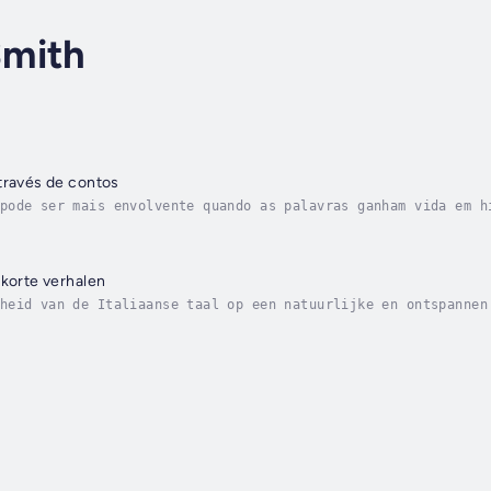
mith
través de contos
pode ser mais envolvente quando as palavras ganham vida em h
iados para falantes de português europeu. Cada história é co
 korte verhalen
heid van de Italiaanse taal op een natuurlijke en ontspannen
nners die graag op een effectieve manier Italiaans willen le