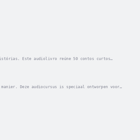
istórias. Este audiolivro reúne 50 contos curtos
ntada primeiro em inglês, depois traduzida para...
 manier. Deze audiocursus is speciaal ontworpen voor
ren. Via 50 boeiende korte verhalen wordt u...