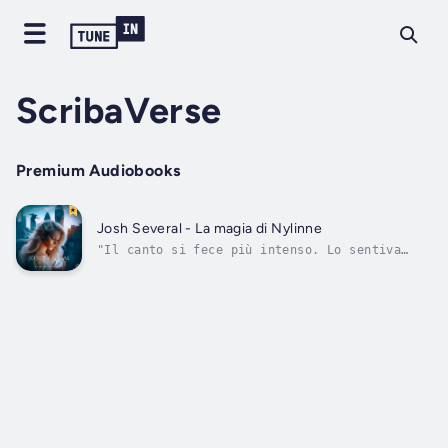
ScribaVerse
Premium Audiobooks
Josh Several - La magia di Nylinne
"Il canto si fece più intenso. Lo sentiva
vicino adesso. La nebbia intorno occludeva la
vista e a Josh parve di essere sospeso nel
vuoto. Avanzò attraverso la densa foschia
seguendo il ritmo crescente del canto in base
alla direzione intrapresa. Si...