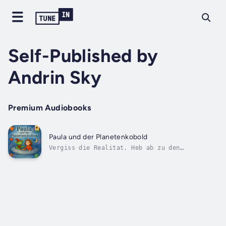
Self-Published by
Andrin Sky
Premium Audiobooks
Paula und der Planetenkobold
Vergiss die Realitat. Heb ab zu den
Sternen!Paula, ein Mädchen gefangen in der
Enge ihrer Schüchternheit, entdeckt in ihrem
Garten eine unglaubliche Wahrheit: Zipfel,
ein Planetenkobold, ist in Not. Der Mond ist
dunkel, seiner Leuchtkraft beraubt! Und...