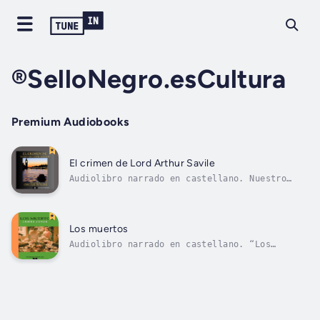
®SelloNegro.esCultura
Premium Audiobooks
El crimen de Lord Arthur Savile
Audiolibro narrado en castellano. Nuestro
protagonista Lord Arthur Savile acude a una
fiesta organizada por Lady Windermere en la
que reúne a personajes muy diversos de la
aristocracia londinense, incluido su
Los muertos
quiromántico particular. Personaje...
Audiolibro narrado en castellano. “Los
muertos” de James Joyce corresponde a un
relato corto que forma parte de las 15 que
componen su colección Dublineses; todos ellos
realistas y que tienen lugar en el Dublín de
primeros años del siglo XX, publicado...