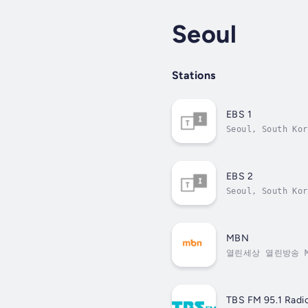
Seoul
Stations
EBS 1
Seoul, South Kor
EBS 2
Seoul, South Kor
MBN
열린세상 열린방송 M
TBS FM 95.1 Radi