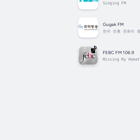
Singing FM
Gugak FM
한국 전통 문화의 
FEBC FM 106.9
Missing My Homet