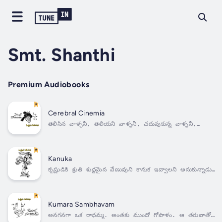
Smt. Shanthi
Premium Audiobooks
Cerebral Cinemia
తెలిసిన వాళ్ళనీ, తెలియని వాళ్ళనీ, చదువుకున్న వాళ్ళనీ,
చదువుకొని వాళ్ళనీ కూడా- సినిమా పిచ్చి ఒకే మాదిరిగా మాయ
చేస్తుంది. ఏదో విధంగా సినిమాలోకి వెళ్ళిపోవడమే కావాల్సింది.
“సినిమావాడు”అనిపించుకోవడమే లక్ష్యం. ఆనందరావూ, అతని
అస్సిస్టంట్ వరహాలూ- వారి ఆశలూ,...
Kanuka
కృష్ణుడికి శ్రుతి శుద్ధమైన వేణువుని కానుక ఇవ్వాలని అనుకున్నాడు
గోపన్న. శ్రుతులన్నీ దాచుకున్న బొజ్జలోంచి, ఓంకారానికి మూల
స్థానమైన నాభిలోంచి, వెన్నా పాలూ ఆరగించిన మధురాధరాల లోంచి
జీవం వచ్చి తన వేణువులో ప్రవేశించి, పనికి రాదనుకున్న
వేణువును కూడా పవిత్రం...
Kumara Sambhavam
అనగనగా ఒక రాధమ్మ. అంతకు ముందో గోపాళం. ఆ తరువాతో