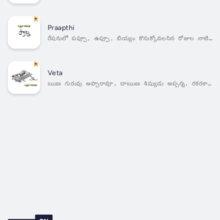
పాపాయి.గోపాళం బామ్మా, పక్కింటి సుబ్బులు బామ్మా, ముందుగా
ఎవరు ముని మనవడిని ఎత్తుకుంటారో అని పందెం వేసుకున్నారు.
గెలిచిన గోపాళం బామ్మ, మనవడికి వెయ్యి రూపాయలు లోపాయి
కారీగా ముట్టచెప్పింది. బామ్మలిద్దరినీ...
Praapthi
రేషనులో పప్పూ, ఉప్పూ, బియ్యం కొనుక్కోవలసిన రోజుల నాటి
కథ. ఒక వస్తువు దొరకలేదంటే, ఆ వస్తువే కావాలి జనానికి.
కంట్రోలు విధించిన మినప్పప్పు కోసం మొహం వాచిన మధ్య తరగతి
తిప్పలు, ప్రాప్తి ఉన్నవాడికే అవి చేరడం- ఇదీ కదా. Duration
- 18m. Author - Mullapudi...
Veta
ఋణ గురువు అప్పారావూ, దాఋణ శిష్యుడు అప్పన్న, రకరకాల
కారాణాలు చూపించి, ఋణదాతల దగ్గర అప్పులు నోల్లుకోవడానికి
పడే తిప్పలు. ఋణదాత ఎవరో- ఋణ స్వీకర్త ఎవరో తెలియని
గందరగోళం. Duration - 17m. Author - Mullapudi
Venkataramana. Narrator - Smt. Shanthi.
Published...