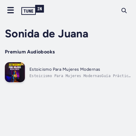
Sonida de Juana
Premium Audiobooks
Estoicismo Para Mujeres Modernas
Estoicismo Para Mujeres ModernasGuía Práctica
Para Enfrentar Pérdidas, Superar Miedos,
Reconocer El Amor Verdadero, Gestionar Tus
Emociones, Reinventarte Y Asumir El Cambio
Con Sabiduría EstoicaEste libro ha sido
creado especialmente pensando en ti,...