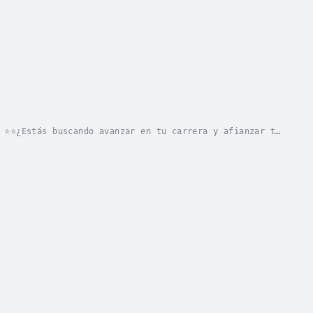
 ⭐⭐¿Estás buscando avanzar en tu carrera y afianzar tu
 renueva tu energía?¿Buscas una guía...