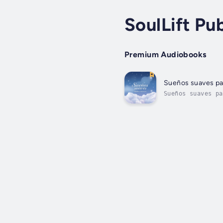
SoulLift Pu
Premium Audiobooks
Sueños suaves pa
Sueños suaves p
conocimiento mie