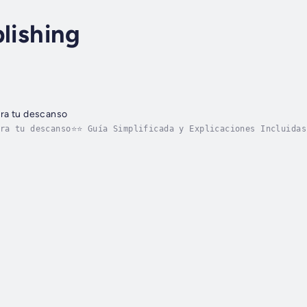
blishing
ra tu descanso
ara tu descanso⭐⭐ Guía Simplificada y Explicaciones Incluidas
ntras logras aprobar el examen de Descubre la paz interior y