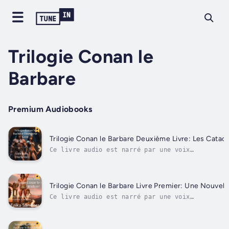
Trilogie Conan le
Barbare
Premium Audiobooks
Trilogie Conan le Barbare Deuxième Livre: Les Cata
Ce livre audio est narré par une voix
numérique.Rencontrez les femmes dans la vie de 
comme on ne vous l'a jamais dit auparavant ...A
de nouvelles aventures et de nouveaux triomphes
Conan et son groupe retournent dans la ville où
Trilogie Conan le Barbare Livre Premier: Une Nouvel
ils...
Ce livre audio est narré par une voix
numérique.Rencontrez les femmes dans la vie de 
comme on ne vous l'a jamais dit auparavant ...A
nouvelles aventures et de nouveaux triomphes, C