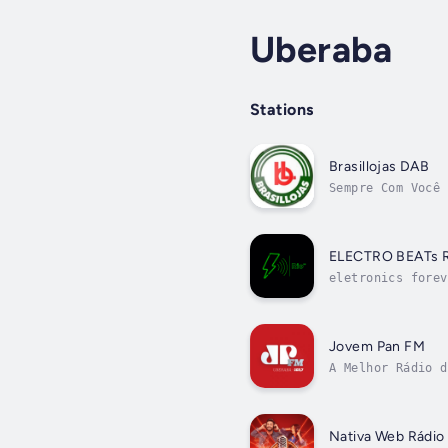
Uberaba
Stations
Brasillojas DAB
Sempre Com Você
ELECTRO BEATs R
eletronics forev
Jovem Pan FM
A Melhor Rádio d
Nativa Web Rádio