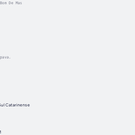
Bom De Mas
pava.
Sul Catarinense
M